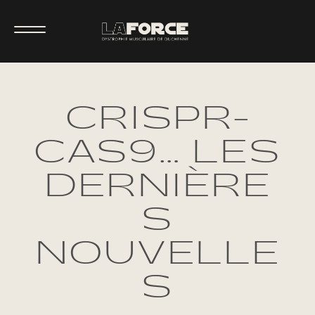
CRISPR-
CAS9… LES
DERNIÈRE
S
NOUVELLE
S