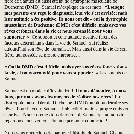
frère de Samuel est aussi atteint de dystrophie musculaire de
Duchenne (DMD). Samuel m’explique en ces mots :
“Lorsque
mes parents ont reçu le diagnostic, leur vie s’est arrêtée; mais
leur attitude a été positive. Ils nous ont dit « oui la dystrophie
musculaire de Duchenne (DMD) c’est difficile, mais ayez vos
rêves et foncez dans la vie et nous serons là pour vous
supporter
. » Ce support et cette attitude positive furent des
facteurs déterminants dans la vie de Samuel, qui réalise
aujourd’hui son rêve de journaliste. Mais aussi dans la vie de son
frère, qui possède sa propre entreprise…
« Oui la DMD c’est difficile,
mais ayez vos rêves,
foncez dans
la vie,
et nous serons là pour vous supporter
. » Les parents de
Samuel
Samuel est un modèle d’inspiration !
Il nous démontre, à nous
tous, que nous avons les moyens de réaliser nos rêves !
La
dystrophie musculaire de Duchenne (DMD) aurait pu détruire ses
rêves. Pour l’avenir, Samuel a l’objectif d’avoir sa propre émission
sportive. Nous sommes tous derrière toi, Samuel quand nous te
regardons nous voulons être une personne comme toi !
Nous vous remercions de partager l’histoire de Samuel. Chaque