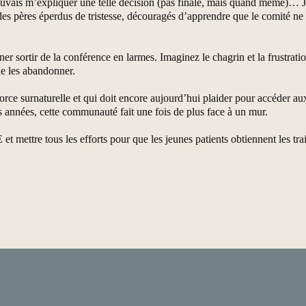
e pouvais m’expliquer une telle décision (pas finale, mais quand même)… Je
, des pères éperdus de tristesse, découragés d’apprendre que le comité n
ner sortir de la conférence en larmes. Imaginez le chagrin et la frustra
de les abandonner.
ce surnaturelle et qui doit encore aujourd’hui plaider pour accéder aux
 années, cette communauté fait une fois de plus face à un mur.
ettre tous les efforts pour que les jeunes patients obtiennent les trai