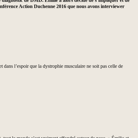
 diagnostic de DMD. Émilie a alors décidé de s’impliquer et de
a conférence Action Duchenne 2016 que nous avons interviewer
et dans l’espoir que la dystrophie musculaire ne soit pas celle de