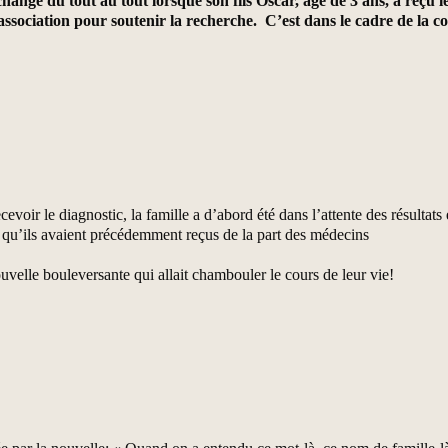
gé du tout au tout lorsque son fils Oscar, âgé de 3 ans, a reçu le
 association pour soutenir la recherche. C’est dans le cadre de l
voir le diagnostic, la famille a d’abord été dans l’attente des résultats 
fs qu’ils avaient précédemment reçus de la part des médecins
uvelle bouleversante qui allait chambouler le cours de leur vie!