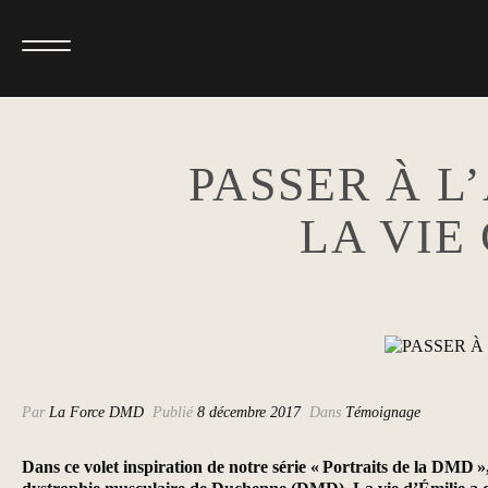
PASSER À L
LA VIE
Par
La Force DMD
Publié
8 décembre 2017
Dans
Témoignage
Dans ce volet inspiration de notre série « Portraits de la DMD 