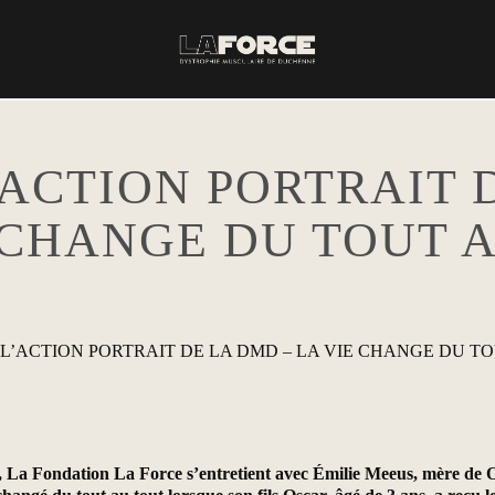
’ACTION PORTRAIT 
 CHANGE DU TOUT 
», La Fondation La Force s’entretient avec Émilie Meeus, mère de O