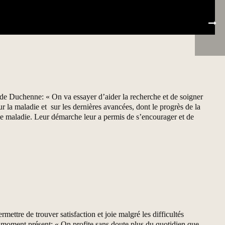
e de Duchenne: « On va essayer d’aider la recherche et de soigner
ur la maladie et sur les dernières avancées, dont le progrès de la
ême maladie. Leur démarche leur a permis de s’encourager et de
mettre de trouver satisfaction et joie malgré les difficultés
e moment présent: « On profite sans doute plus du quotidien que