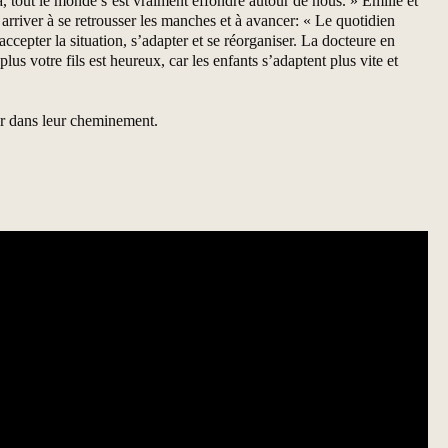
à, tout le monde s’est vraiment effondré autour de nous. » Émilie et
 arriver à se retrousser les manches et à avancer: « Le quotidien
cepter la situation, s’adapter et se réorganiser. La docteure en
us votre fils est heureux, car les enfants s’adaptent plus vite et
cer dans leur cheminement.