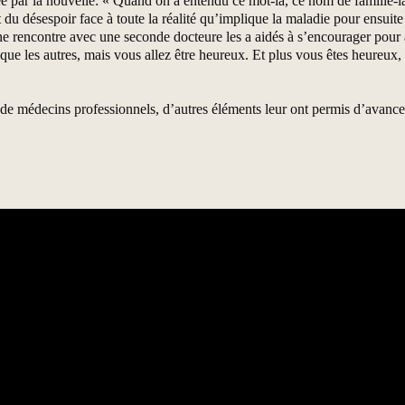
rée par la nouvelle: « Quand on a entendu ce mot-là, ce nom de famille-l
t du désespoir face à toute la réalité qu’implique la maladie pour ensuite
e rencontre avec une seconde docteure les a aidés à s’encourager pour ac
e les autres, mais vous allez être heureux. Et plus vous êtes heureux, pl
ls de médecins professionnels, d’autres éléments leur ont permis d’avan