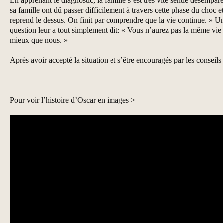
En apprenant le diagnostic, la famille s’est très vite sentie désempa
sa famille ont dû passer difficilement à travers cette phase du choc e
reprend le dessus. On finit par comprendre que la vie continue. » Un
question leur a tout simplement dit: « Vous n’aurez pas la même vie qu
mieux que nous. »
Après avoir accepté la situation et s’être encouragés par les consei
Pour voir l’histoire d’Oscar en images >