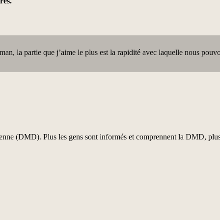
vres.
aman, la partie que j’aime le plus est la rapidité avec laquelle nous pouv
henne (DMD). Plus les gens sont informés et comprennent la DMD, plus i