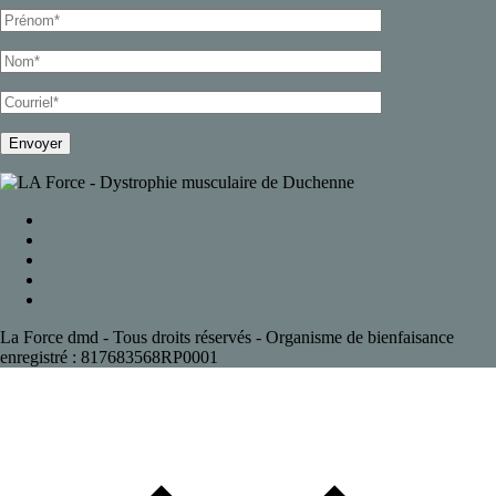
La Force dmd - Tous droits réservés - Organisme de bienfaisance
enregistré : 817683568RP0001