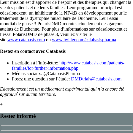
Leur mission est d’apporter de l’espoir et des thérapies qui changent la
vie des patients et de leurs familles. Leur programme principal est
edasalonexent, un inhibiteur de la NF-kB en développement pour le
traitement de la dystrophie musculaire de Duchenne. Leur essai
mondial de phase 3 PolarisDMD recrute actuellement des garçons
atteints de Duchenne. Pour plus d’informations sur edasalonexent et
l’essai PolarisDMD de phase 3, veuillez visiter le
site
www.catabasis.com
ou
www.twitter.com/catabasispharma
.
Restez en contact avec Catabasis
Inscription à l’info-lettre:
http://www.catabasis.com/patients-
families/for-further-information.php
Médias sociaux: @CatabasisPharma
Posez une question sur l’étude:
DMDtrials@catabasis.com
Edasalonexent est un médicament expérimental qui n’a encore été
approuvé sur aucun territoire.
+
Restez informé