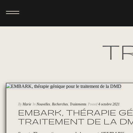
T
By
Marie
In
Nouvelles
,
Recherches
,
Traitements
Posted
4 octobre 2021
EMBARK, THÉRAPIE G
TRAITEMENT DE LA D