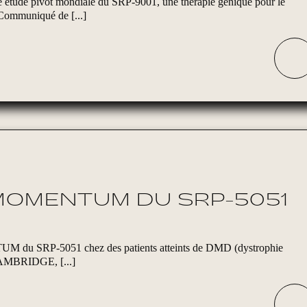
étude pivot mondiale du SRP-9001, une thérapie génique pour le
Communiqué de [...]
 MOMENTUM DU SRP-5051
NTUM du SRP-5051 chez des patients atteints de DMD (dystrophie
CAMBRIDGE, [...]