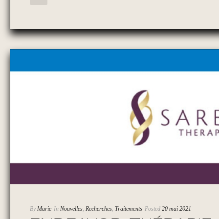
By
Marie
In
Nouvelles
,
Recherches
,
Traitements
Posted
20 mai 2021