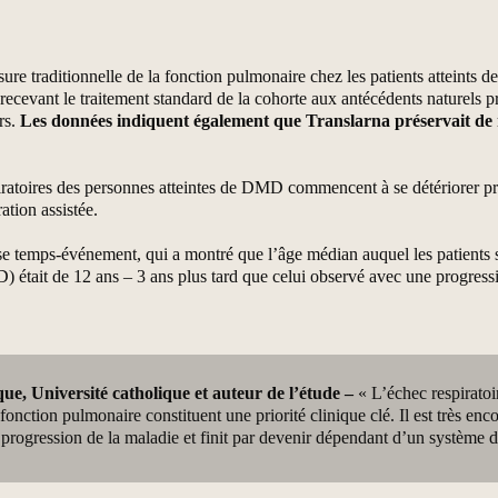
ure traditionnelle de la fonction pulmonaire chez les patients atteints 
ecevant le traitement standard de la cohorte aux antécédents naturels
rs.
Les données indiquent également que Translarna préservait de man
espiratoires des personnes atteintes de DMD commencent à se détériorer p
ation assistée.
e temps-événement, qui a montré que l’âge médian auquel les patients s
 était de 12 ans – 3 ans plus tard que celui observé avec une progressio
ue, Université catholique et auteur de l’étude –
« L’échec respiratoir
fonction pulmonaire constituent une priorité clinique clé. Il est très en
a progression de la maladie et finit par devenir dépendant d’un système de