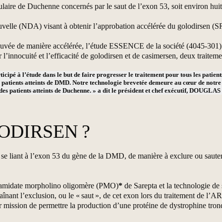
ulaire de Duchenne concernés par le saut de l’exon 53, soit environ huit 
elle (NDA) visant à obtenir l’approbation accélérée du golodirsen (SRP
vée de manière accélérée, l’étude ESSENCE de la société (4045-301) po
’innocuité et l’efficacité de golodirsen et de casimersen, deux traiteme
ticipé à l’étude dans le but de faire progresser le traitement pour tous les patie
de patients atteints de DMD. Notre technologie brevetée demeure au cœur de no
% des patients atteints de Duchenne. » a dit le président et chef exécutif, DOUG
ODIRSEN ?
 se liant à l’exon 53 du gène de la DMD, de manière à exclure ou sauter
diamidate morpholino oligomère (PMO)
*
de Sarepta et la technologie d
înant l’exclusion, ou le « saut », de cet exon lors du traitement de l’A
 mission de permettre la production d’une protéine de dystrophine tronq