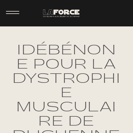
IDÉBÉNON
E POUR LA
DYSTROPHI
E
MUSCULAI
RE DE