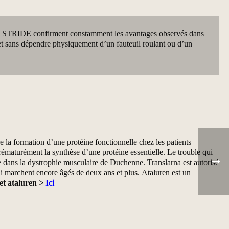
e STRIDE confirment constamment les avantages observés dans
ce et sans dépendre physiquement d’un fauteuil roulant ou d’un
 la formation d’une protéine fonctionnelle chez les patients
rématurément la synthèse d’une protéine essentielle. Le trouble qui
ne dans la dystrophie musculaire de Duchenne. Translarna est autorisé
 marchent encore âgés de deux ans et plus. Ataluren est un
 et ataluren >
Ici