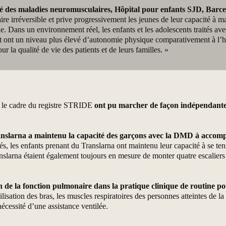
é des maladies neuromusculaires, Hôpital pour enfants SJD, Barc
e irréversible et prive progressivement les jeunes de leur capacité à mar
e. Dans un environnement réel, les enfants et les adolescents traités av
et ont un niveau plus élevé d’autonomie physique comparativement à l’hi
r la qualité de vie des patients et de leurs familles. »
s le cadre du registre STRIDE
ont pu marcher de façon indépendante
nslarna a maintenu la capacité des garçons avec la DMD à accompli
s, les enfants prenant du Translarna ont maintenu leur capacité à se ten
ranslarna étaient également toujours en mesure de monter quatre escalier
 de la fonction pulmonaire dans la pratique clinique de routine pou
ilisation des bras, les muscles respiratoires des personnes atteintes d
nécessité d’une assistance ventilée.