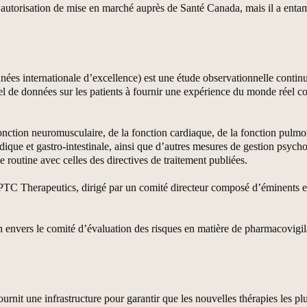
utorisation de mise en marché auprès de Santé Canada, mais il a entamé
ées internationale d’excellence) est une étude observationnelle continue 
tiel de données sur les patients à fournir une expérience du monde réel co
onction neuromusculaire, de la fonction cardiaque, de la fonction pulmon
dique et gastro-intestinale, ainsi que d’autres mesures de gestion psych
de routine avec celles des directives de traitement publiées.
C Therapeutics, dirigé par un comité directeur composé d’éminents ex
n envers le comité d’évaluation des risques en matière de pharmacovi
 une infrastructure pour garantir que les nouvelles thérapies les plus