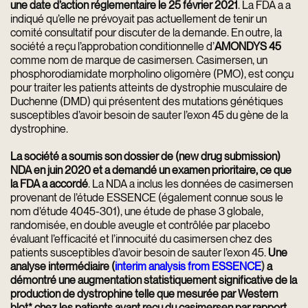
une date d’action réglementaire le 25 février 2021
. La FDA a a
indiqué qu’elle ne prévoyait pas actuellement de tenir un
comité consultatif pour discuter de la demande. En outre, la
société a reçu l’approbation conditionnelle d’
AMONDYS 45
comme nom de marque de casimersen. Casimersen, un
phosphorodiamidate morpholino oligomère (PMO), est conçu
pour traiter les patients atteints de dystrophie musculaire de
Duchenne (DMD) qui présentent des mutations génétiques
susceptibles d’avoir besoin de sauter l’exon 45 du gène de la
dystrophine.
La société a soumis son dossier de (new drug submission)
NDA en juin 2020 et a demandé un examen prioritaire, ce que
la FDA a accordé
. La NDA a inclus les données de casimersen
provenant de l’étude ESSENCE (également connue sous le
nom d’étude 4045-301), une étude de phase 3 globale,
randomisée, en double aveugle et contrôlée par placebo
évaluant l’efficacité et l’innocuité du casimersen chez des
patients susceptibles d’avoir besoin de sauter l’exon 45.
Une
analyse intermédiaire (
interim analysis from ESSENCE
)
a
démontré une augmentation statistiquement significative de la
production de dystrophine telle que mesurée par Western
blot* chez les patients ayant reçu du casimersen par rapport